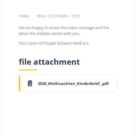
Heike
Mon, 12/21/2020 – 12:31
We are happy to share the video message and the
letter the children wrote with you.
Your team of Projekt Schwarz-Weiß e.V.
file attachment
2020_Weihnachten_Kinderbrief_.pdf
YouTube-Video
Hiermit stimme ich zu, dass beim Laden
aller YouTube-Videos Daten an YouTube
(Google) übermittelt werden.