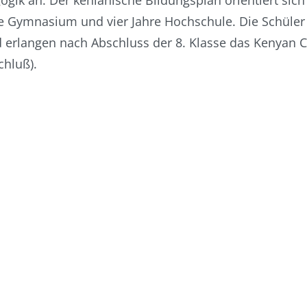
ik an. Der kenianische Bildungsplan orientiert sic
re Gymnasium und vier Jahre Hochschule. Die Schüler
 erlangen nach Abschluss der 8. Klasse das Kenyan Ce
chluß).