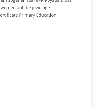
h am sogenannten 8-4-4-System, das
 werden auf die jeweilige
rtificate Primary Education