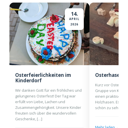
14.
APRIL
2026
Osterfeierlichkeiten im
Osterhasen a
Kinderdorf
Kurz vor Ostern be
Wir danken Gott für ein fröhliches und
Gruppe von Kinder
gelungenes Osterfest! Der Tag war
einen praktischen 
erfüllt von Liebe, Lachen und
Holzhasen. Es war
Zusammengehörigkeit. Unsere Kinder
schön zu sehen, wi
freuten sich über die wundervollen
Geschenke, […]
Mehr laden