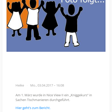
Heike
Mo., 03.04.2017 – 16:08
Am 1. März wurde in Nice View II ein „Kniggekurs“ in
Sachen Tischmanieren durchgeführt.
Hier geht’s zum Bericht.