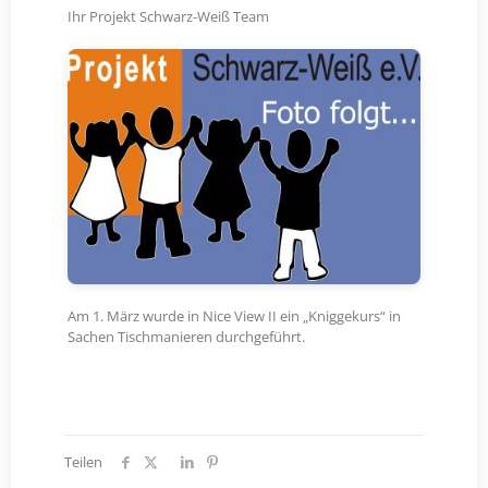
Ihr Projekt Schwarz-Weiß Team
Am 1. März wurde in Nice View II ein „Kniggekurs“ in
Sachen Tischmanieren durchgeführt.
Teilen