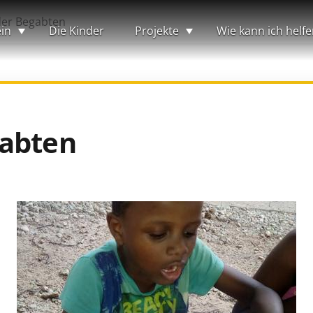
er Begabten
in
Die Kinder
Projekte
Wie kann ich helfe
gabten