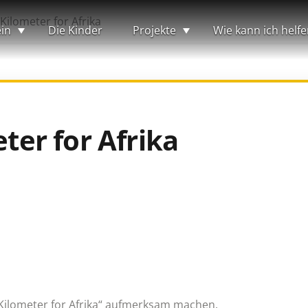
 Kilometer for Afrika
in
Die Kinder
Projekte
Wie kann ich helfe
eter for Afrika
„Kilometer for Afrika“ aufmerksam machen.