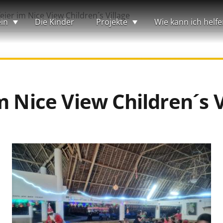
eier im Nice View Children´s Village
in
Die Kinder
Projekte
Wie kann ich helfe
m Nice View Children´s V