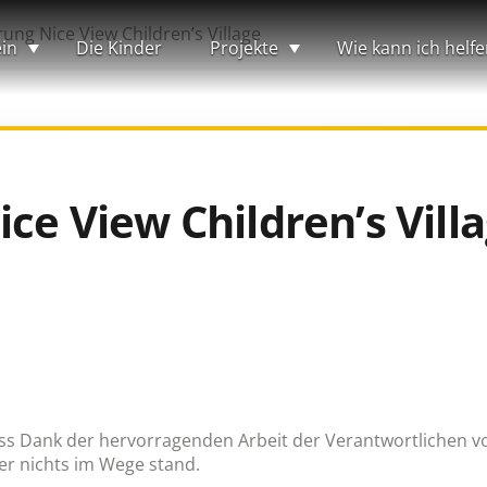
rung Nice View Children’s Village
in
Die Kinder
Projekte
Wie kann ich helfe
ice View Children’s Vill
ss Dank der hervorragenden Arbeit der Verantwortlichen vor
der nichts im Wege stand.