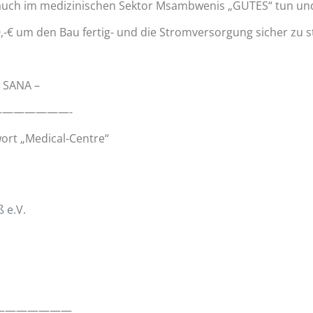
auch im medizinischen Sektor Msambwenis „GUTES“ tun und 
,-€ um den Bau fertig- und die Stromversorgung sicher zu st
E SANA –
——————-
wort „Medical-Centre“
 e.V.
———————