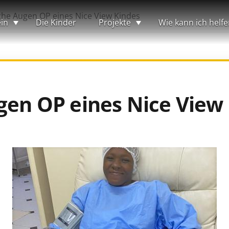
iche Augen OP eines Nice View Kindes
in
Die Kinder
Projekte
Wie kann ich helfe
gen OP eines Nice View