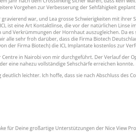
einem Jahr nach dem Crosslinking sicher waren, dass kein we
eitere Vorgehen zur Verbesserung der Sehfähigkeit geplant
ravierend war, und Lea grosse Schwierigkeiten mit ihrer Se
L ist eine Art Kontaktlinse, die vor der natürlichen Linse im 
en und Verkrümmungen der Hornhaut auszugleichen. Da es si
wir alle sehr froh darüber, dass die Firma Biotech Deutsch
n der Firma Biotech) die ICL Implantate kostenlos zur Verf
 Centre in Nairobi von mir durchgeführt. Der Verlauf der Op
eder eine nahezu vollständige Sehschärfe erreichen konnte.
 deutlich leichter. Ich hoffe, dass sie nach Abschluss des Co
ke für Deine großartige Unterstützungen der Nice View Pr