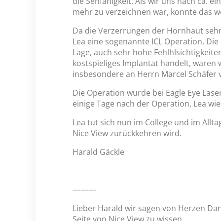
die Sehfähigkeit. Als wir uns nach ca. 
mehr zu verzeichnen war, konnte das w
Da die Verzerrungen der Hornhaut sehr g
Lea eine sogenannte ICL Operation. Die IC
Lage, auch sehr hohe Fehlhlsichtigkeit
kostspieliges Implantat handelt, waren 
insbesondere an Herrn Marcel Schäfer vo
Die Operation wurde bei Eagle Eye Laser
einige Tage nach der Operation, Lea wi
Lea tut sich nun im College und im Alltag
Nice View zurückkehren wird.
Harald Gäckle
———
Lieber Harald wir sagen von Herzen Dan
Seite von Nice View zu wissen.