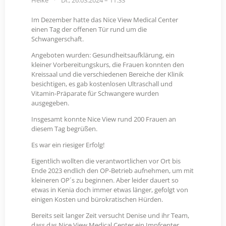
Heike
Di., 26.03.2024 – 11:33
Im Dezember hatte das Nice View Medical Center
einen Tag der offenen Tür rund um die
Schwangerschaft.
Angeboten wurden: Gesundheitsaufklärung, ein
kleiner Vorbereitungskurs, die Frauen konnten den
Kreissaal und die verschiedenen Bereiche der Klinik
besichtigen, es gab kostenlosen Ultraschall und
Vitamin-Präparate für Schwangere wurden
ausgegeben.
Insgesamt konnte Nice View rund 200 Frauen an
diesem Tag begrüßen.
Es war ein riesiger Erfolg!
Eigentlich wollten die verantwortlichen vor Ort bis
Ende 2023 endlich den OP-Betrieb aufnehmen, um mit
kleineren OP´s zu beginnen. Aber leider dauert so
etwas in Kenia doch immer etwas länger, gefolgt von
einigen Kosten und bürokratischen Hürden.
Bereits seit langer Zeit versucht Denise und ihr Team,
dass das Nice View Medical Center ein Impfcenter