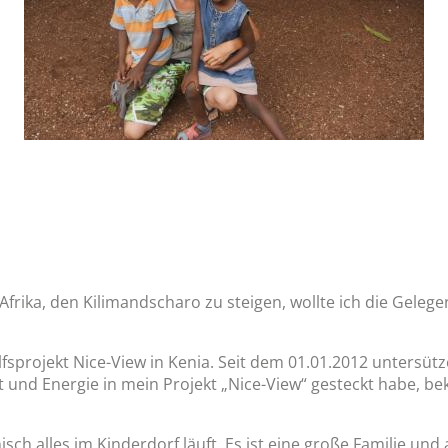
rika, den Kilimandscharo zu steigen, wollte ich die Gelegen
fsprojekt Nice-View in Kenia. Seit dem 01.01.2012 untersüt
t und Energie in mein Projekt „Nice-View“ gesteckt habe, be
ch alles im Kinderdorf läuft. Es ist eine große Familie und