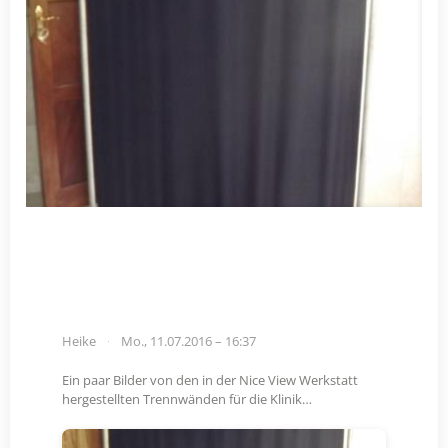
Heike
Mo., 11.07.2016 – 16:37
Ein paar Bilder von den in der Nice View Werkstatt
hergestellten Trennwänden für die Klinik…